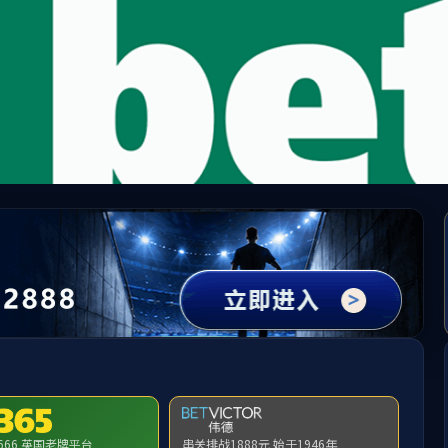
国·yl23411(永利)集团官网-Officialwebsi
伍
党建工作
教育教学
伍
党建动态
教学动态
师
学习园地
教学成果
制度文件