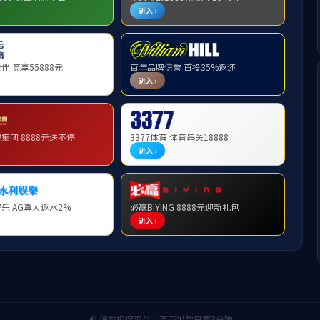
心党支部开展《中央八项规定精神的成效与经验》专题微党课
火党支部与笃新党支部联合开展主题党日活动
一促发展 ——版权所有：中国·yl23411(永利)集团官网-Offici
心党支部召开支部委员选举大会
心党支部开展《杜绝舌尖上的腐败》微党课筑牢廉洁防线
党支部开展“光影回响 清风永驻”‌——深入贯彻中央八项规定精神学
开深入贯彻中央八项规定精神学习教育动员会