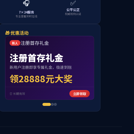
成果展示
首页
/
党建工作
/
2025-06-27
扫一扫
西席之地
2025-05-29
alwebsite知行党支部委员会选举大...
2025-05-21
2025-05-16
2025-05-16
习教育...
2025-04-17
2025-04-09