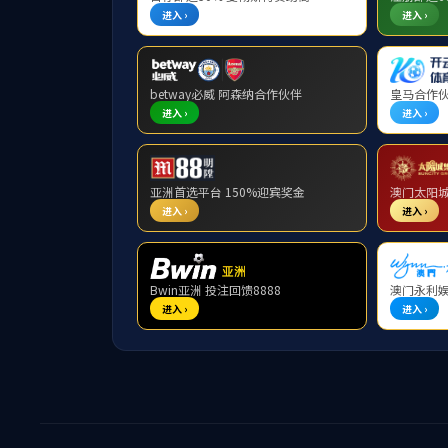
党建工作
党建工作
党建动态
学习园地
制度文件
2025年11
知行党支部组织观看
教育开放合作的生