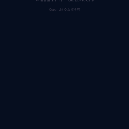
党支部书记孙俊首先对本期示范微党课学习内容进行简要
四所高校的视角，系统呈现了我国高校统筹“引进来”与“
，老师们认真聆听、仔细记录，被高校在构建教育对外开
放是提升学科竞争力、培养复合型人才的关键路径，应将