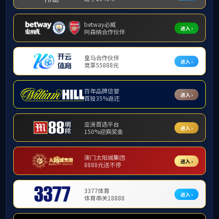
贸院老师的育人故事（一）
2025-06-20
合川：大中小学生共读“作孚故事”，校地协作同上“思政大课”
2025-04-14
我院实践案例成功入选重庆市大中小学思想政治教育一体化建设成果名录
2024-05-28
上页
1
下页
Copyright© 版权所有：中国·yl23411(永利)集团官网-
Officialwebsite
通讯地址：重庆市合川区学府路88号 023-64289880