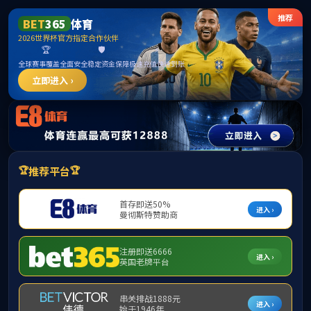
******
中国·yl23411(永利)集团官网-
Officialwebsite
首页
/
思创融合
/
成果展示
/