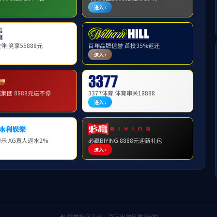
马克思主义学院复兴党支部组织收看2025年高
作者：张婷
审核：周红霞
终审：李亚军
发布时间：20
员党性修养，加强党员思想政治教育，11月7日，马克思主
水平教育对外开放 答好强国建设时代命题》。