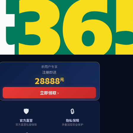
te
科学研究
思创融合
下载中心
科研动态
共同体概况
科研成果
组织机构
新闻动态
科学研究
学术交流