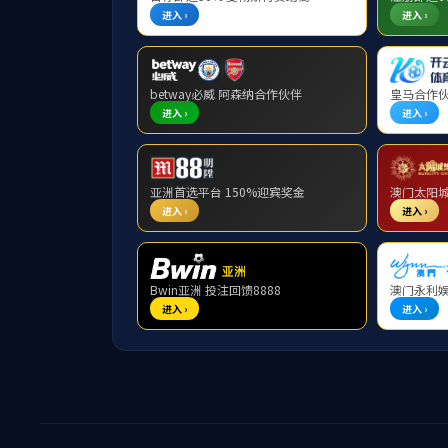
党建工作
党建工作
党建动态
学习园地
制度文件
为进一步提升党
织示范微党课《以高