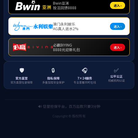
上一条：马克思主义学院举办形势与政策课程教学培训