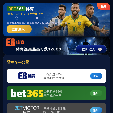
******
中国·yl23411(永利)集团官网-
Officialwebsite
首页
/
教育教学
/
教学动态
/
正文